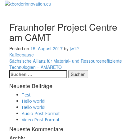
Toggle
navigati
Fraunhofer Project Centre
am CAMT
Posted on
15. August 2017
by
jw12
Beitragsnavigation
Kaffeepause
Sächsische Allianz für Material- und Ressourceneffiziente
Techn0logien – AMARETO
Suchen
nach:
Neueste Beiträge
Test
Hello world!
Hello world!
Audio Post Format
Video Post Format
Neueste Kommentare
Archiv