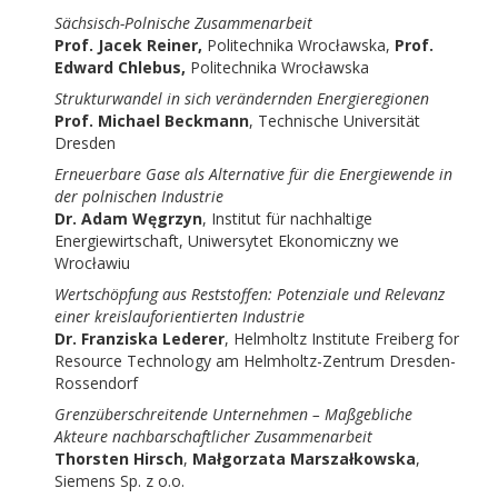
Sächsisch-Polnische Zusammenarbeit
Prof. Jacek Reiner,
Politechnika Wrocławska,
Prof.
Edward Chlebus,
Politechnika Wrocławska
Strukturwandel in sich verändernden Energieregionen
Prof. Michael Beckmann
, Technische Universität
Dresden
Erneuerbare Gase als Alternative für die Energiewende in
der polnischen Industrie
Dr. Adam Węgrzyn
, Institut für nachhaltige
Energiewirtschaft, Uniwersytet Ekonomiczny we
Wrocławiu
Wertschöpfung aus Reststoffen: Potenziale und Relevanz
einer kreislauforientierten Industrie
Dr. Franziska
Lederer
, Helmholtz Institute Freiberg for
Resource Technology am Helmholtz-Zentrum Dresden-
Rossendorf
Grenzüberschreitende Unternehmen – Maßgebliche
Akteure nachbarschaftlicher Zusammenarbeit
Thorsten Hirsch
,
Małgorzata Marszałkowska
,
Siemens Sp. z o.o.