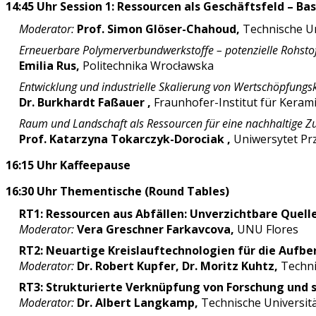
14:45 Uhr Session 1: Ressourcen als Geschäftsfeld – Bas
Moderator:
Prof. Simon Glöser-Chahoud,
Technische U
Erneuerbare Polymerverbundwerkstoffe – potenzielle Rohstof
Emilia Rus,
Politechnika Wrocławska
Entwicklung und industrielle Skalierung von Wertschöpfungs
Dr. Burkhardt Faßauer ,
Fraunhofer-Institut für Kera
Raum und Landschaft als Ressourcen für eine nachhaltige Zuk
Prof. Katarzyna Tokarczyk-Dorociak ,
Uniwersytet Pr
16:15 Uhr Kaffeepause
16:30 Uhr Thementische (Round Tables)
RT1:
Ressourcen aus Abfällen: Unverzichtbare Quell
Moderator:
Vera Greschner Farkavcova,
UNU Flores
RT2:
Neuartige Kreislauftechnologien für die Aufbe
Moderator:
Dr. Robert Kupfer, Dr. Moritz Kuhtz,
Techni
RT3:
Strukturierte Verknüpfung von Forschung und s
Moderator:
Dr. Albert Langkamp,
Technische Universit