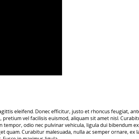
gittis eleifend. Donec efficitur, justo et rhoncus feugiat, a
etium vel facilisis euismod, aliquam sit amet nisl. Curabitur
n tempor, odio nec pulvinar vehicula, ligula dui bibendum ex
get quam. Curabitur malesuada, nulla ac semper ornare, ex lac
 Fusce in maximus ligula.