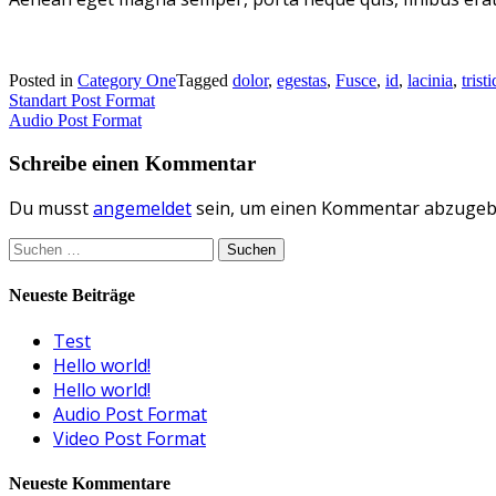
Posted in
Category One
Tagged
dolor
,
egestas
,
Fusce
,
id
,
lacinia
,
trist
Beitragsnavigation
Standart Post Format
Audio Post Format
Schreibe einen Kommentar
Du musst
angemeldet
sein, um einen Kommentar abzugeb
Suchen
nach:
Neueste Beiträge
Test
Hello world!
Hello world!
Audio Post Format
Video Post Format
Neueste Kommentare