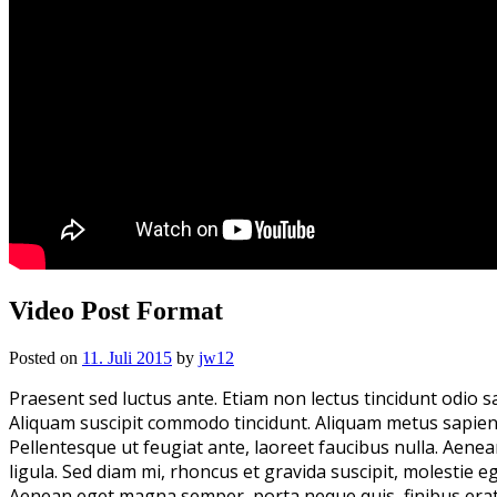
Video Post Format
Posted on
11. Juli 2015
by
jw12
Praesent sed luctus ante. Etiam non lectus tincidunt odio sa
Aliquam suscipit commodo tincidunt. Aliquam metus sapien, pr
Pellentesque ut feugiat ante, laoreet faucibus nulla. Aenea
ligula. Sed diam mi, rhoncus et gravida suscipit, molestie e
Aenean eget magna semper, porta neque quis, finibus erat.