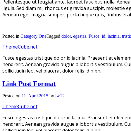
Pellentesque ut feugiat ante, laoreet faucibus nulla. Aenea
ligula. Sed diam mi, rhoncus et gravida suscipit, molestie e
Aenean eget magna semper, porta neque quis, finibus erat.
Posted in
Category One
Tagged
dolor
,
egestas
,
Fusce
,
id
,
lacinia
,
trist
ThemeCube.net
Fusce egestas tristique dolor id lacinia. Praesent et eleme
hendrerit. Aenean gravida augue a lobortis vestibulum. Curab
sollicitudin leo, vel placerat dolor felis id nibh.
Link Post Format
Posted on
11. April 2015
by
jw12
ThemeCube.net
Fusce egestas tristique dolor id lacinia. Praesent et eleme
hendrerit. Aenean gravida augue a lobortis vestibulum. Curab
sollicitudin leo, vel placerat dolor felis id nibh.